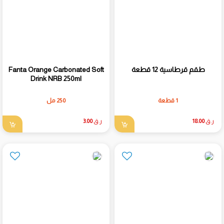
طقم قرطاسية 12 قطعة
Fanta Orange Carbonated Soft
Drink NRB 250ml
1 قطعة
250 مل
ر.ق
18.00
ر.ق
3.00