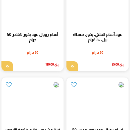
عود أسام الملكي، بخور، مسك
آسام رويال عود بخور لافندر 50
بيل، ٥٠ غرام
جرام
50 جرام
50 جرام
ر.ق
95.00
ر.ق
110.00
اسام رويال عود بخور مدين 50
كينزا مشروب غازي بنكهة الليمون