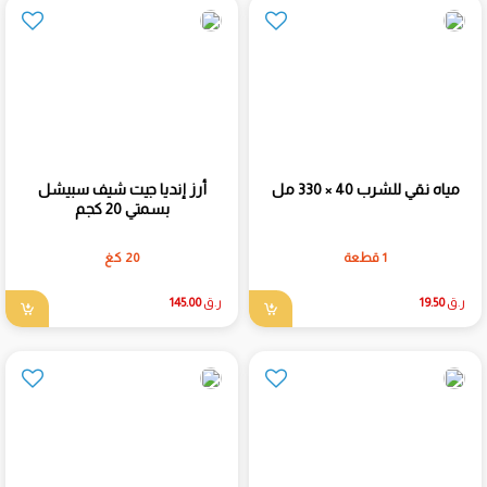
مياه نقي للشرب 40 × 330 مل
أرز إنديا جيت شيف سبيشل
بسمتي 20 كجم
1 قطعة
20 كغ
ر.ق
19.50
ر.ق
145.00