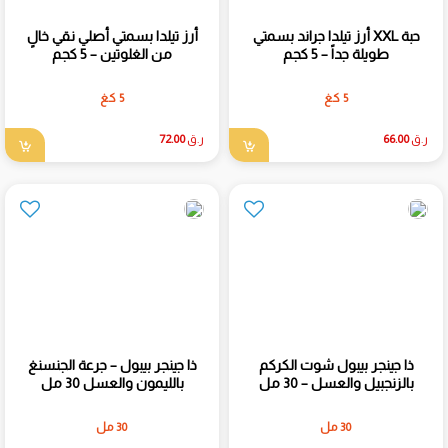
أرز تيلدا جراند بسمتي XXL حبة
أرز تيلدا بسمتي أصلي نقي خالٍ
طويلة جداً – 5 كجم
من الغلوتين – 5 كجم
5 كغ
5 كغ
ر.ق
66.00
ر.ق
72.00
ذا جينجر بيبول شوت الكركم
ذا جينجر بيبول – جرعة الجنسنغ
بالزنجبيل والعسل – 30 مل
بالليمون والعسل 30 مل
30 مل
30 مل