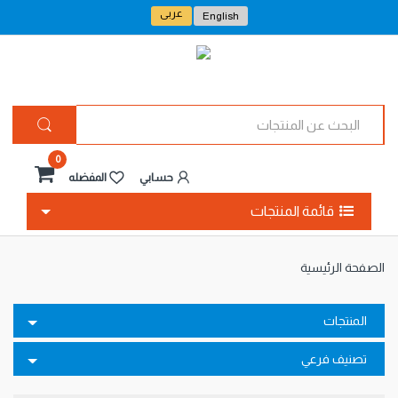
عربى
English
ا
ل
ب
ح
0
ث
حسابي
المفضله
ع
ن
قائمة المنتجات
ا
ل
م
الصفحة الرئيسية
ن
ت
ج
ا
المنتجات
ت
تصنيف فرعي