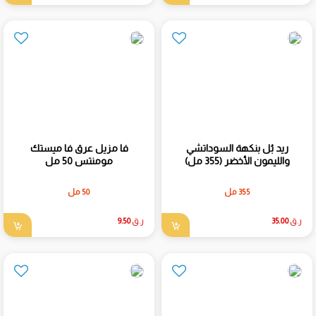
ريد بُل بنكهة السوداتشي
فا مزيل عرق فا ميستك
والليمون الأخضر (355 مل)
مومنتس 50 مل
355 مل
50 مل
ر.ق
35.00
ر.ق
9.50