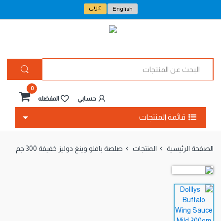
عربى
English
ا
ل
ب
ح
0
ث
حسابي
المفضله
ع
ن
قائمة المنتجات
ا
ل
م
الصفحة الرئيسية
المنتجات
صلصة بافلو وينغ دوليز خفيفة 300 جم
ن
ت
ج
ا
ت