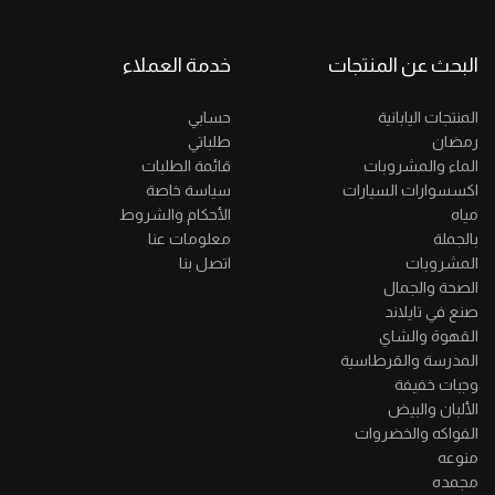
البحث عن المنتجات
خدمة العملاء
المنتجات اليابانية
حسابي
رمضان
طلباتي
الماء والمشروبات
قائمة الطلبات
اكسسوارات السيارات
سياسة خاصة
مياه
الأحكام والشروط
بالجملة
معلومات عنا
المشروبات
اتصل بنا
الصحة والجمال
صنع في تايلاند
القهوة والشاي
المدرسة والقرطاسية
وجبات خفيفة
الألبان والبيض
الفواكه والخضروات
منوعه
مجمده