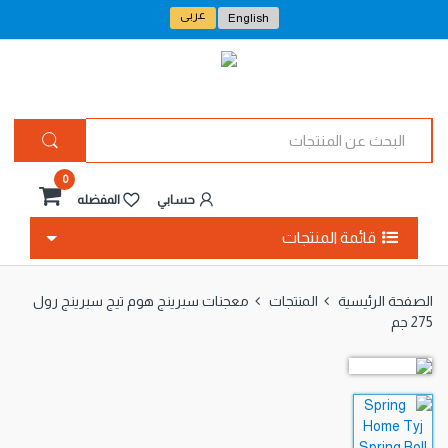
عربى
English
ا
ل
ب
ح
0
ث
حسابي
المفضله
ع
ن
قائمة المنتجات
ا
ل
م
الصفحة الرئيسية
المنتجات
معجنات سبرينج هوم تيج سبرينج رول
ن
275 جم
ت
ج
ا
ت