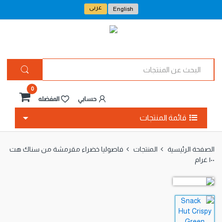
عربى
English
ا
ل
ب
ح
0
ث
حسابي
المفضله
ع
ن
قائمة المنتجات
ا
ل
م
الصفحة الرئيسية
المنتجات
فاصوليا خضراء مقرمشة من سناك هت
ن
١٠٠ غرام
ت
ج
ا
ت