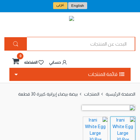
عربى
English
ا
ل
ب
ح
0
ث
حسابي
المفضله
ع
ن
قائمة المنتجات
ا
ل
م
الصفحة الرئيسية
المنتجات
بيضة بيضاء إيرانية كبيرة 30 قطعة
ن
ت
ج
ا
ت