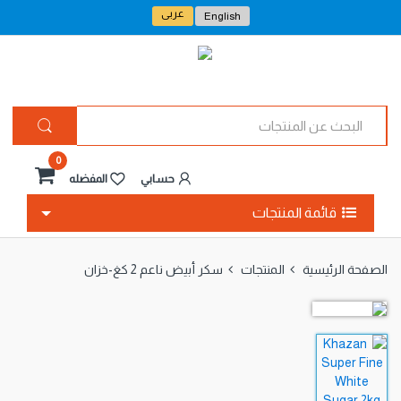
عربى
English
ا
ل
ب
ح
0
ث
حسابي
المفضله
ع
ن
قائمة المنتجات
ا
ل
م
الصفحة الرئيسية
المنتجات
سكر أبيض ناعم 2 كغ-خزان
ن
ت
ج
ا
ت