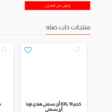
إنتهى من المخزن
منتجات ذات صله
أرز بسمتي نور جهان أبيض 5 كجم (3
أرز بسمتي هندي توبا XXL 10 كجم
ه
أرز بسمتي