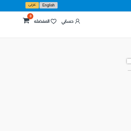
عربى
English
0
حسابي
المفضله