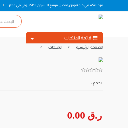
مرحبا بكم في كيو تموين, افضل موقع للتسوق الالكتروني في قطر
ا
ل
ب
ح
قائمة المنتجات
ث
ع
الصفحة الرئيسية
المنتجات
ن
ا
ل
م
ن
ت
o
5
ج
u
بحجم :
ا
t
o
ت
f
ر.ق 0.00