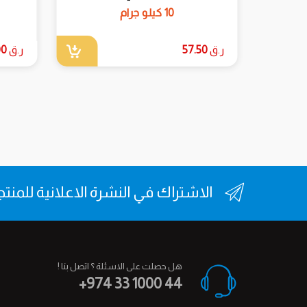
10 كيلو جرام
ر.ق
57.50
ر.ق
00
الاشتراك في النشرة الاعلانية للمنت
هل حصلت على الاسئلة ؟ اتصل بنا !
+974 33 1000 44