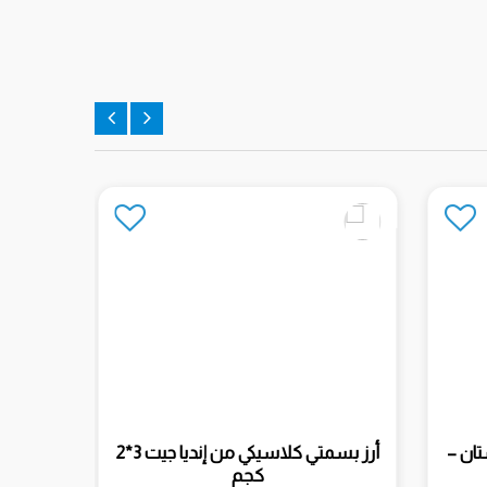
تان –
أرز بسمتي كلاسيكي من إنديا جيت 3*2
كجم