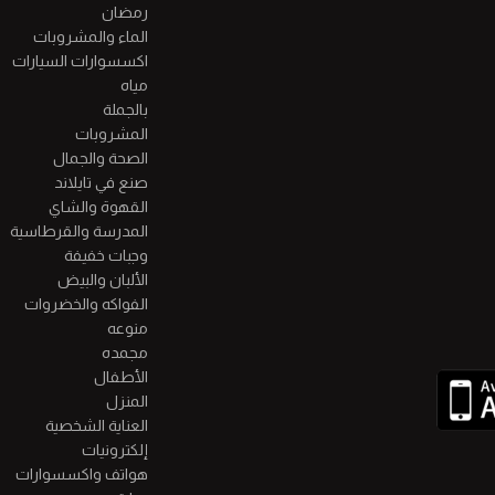
رمضان
الماء والمشروبات
اكسسوارات السيارات
مياه
بالجملة
المشروبات
الصحة والجمال
صنع في تايلاند
القهوة والشاي
المدرسة والقرطاسية
وجبات خفيفة
الألبان والبيض
الفواكه والخضروات
منوعه
مجمده
الأطفال
المنزل
العناية الشخصية
إلكترونيات
هواتف واكسسوارات