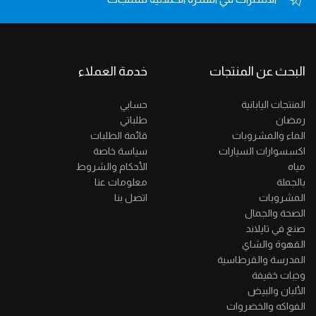
البحث عن المنتجات
خدمة العملاء
المنتجات اليابانية
حسابي
رمضان
طلباتي
الماء والمشروبات
قائمة الطلبات
اكسسوارات السيارات
سياسة خاصة
مياه
الأحكام والشروط
بالجملة
معلومات عنا
المشروبات
اتصل بنا
الصحة والجمال
صنع في تايلاند
القهوة والشاي
المدرسة والقرطاسية
وجبات خفيفة
الألبان والبيض
الفواكه والخضروات