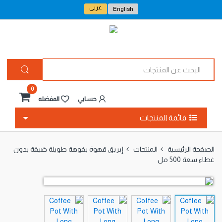
عربى
English
ا
ل
ب
ح
0
ث
حسابي
المفضله
ع
ن
قائمة المنتجات
ا
ل
م
الصفحة الرئيسية
المنتجات
إبريق قهوة بفوهة طويلة ضيقة بدون
ن
غطاء سعة 500 مل
ت
ج
ا
ت