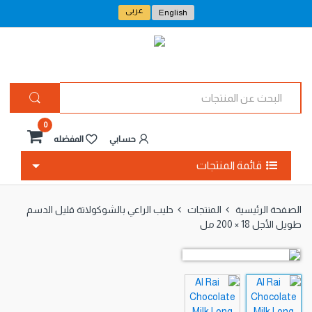
عربى
English
ا
ل
ب
ح
0
ث
حسابي
المفضله
ع
ن
قائمة المنتجات
ا
ل
م
الصفحة الرئيسية
المنتجات
حليب الراعي بالشوكولاتة قليل الدسم
ن
طويل الأجل 18 × 200 مل
ت
ج
ا
ت